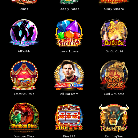
Xmas
Lonely Planet
Crazy Nuozha
All Wilds
Jewel Luxury
Gu Gu Gu M
Ecstatic Circus
All Star Team
God Of Chess
Wanbao Dino
Fire 777
RunningToro