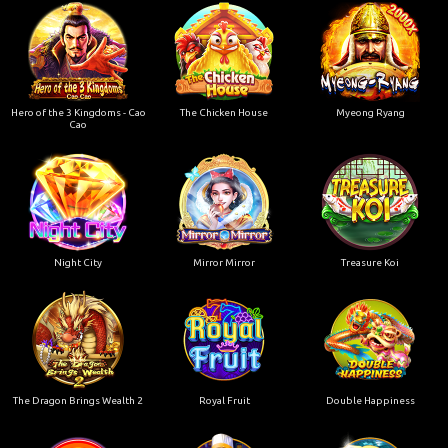
Hero of the 3 Kingdoms - Cao
The Chicken House
Myeong Ryang
Cao
Night City
Mirror Mirror
Treasure Koi
The Dragon Brings Wealth 2
Royal Fruit
Double Happiness