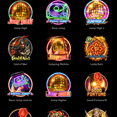
Jump High
Rave Jump
Jump High 2
God of War
Jumping Mobile
Lucky Bats
Rave Jump mobile
Jump Higher
Good Fortune M