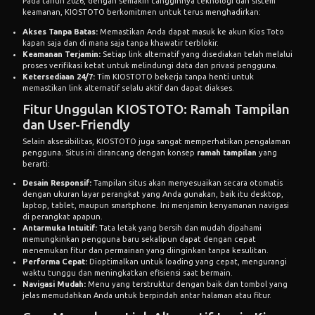
Pada tahun 2026, dengan semakin canggihnya teknologi dan sistem
keamanan, KIOSTOTO berkomitmen untuk terus menghadirkan:
Akses Tanpa Batas:
Memastikan Anda dapat masuk ke akun Kios Toto
kapan saja dan di mana saja tanpa khawatir terblokir.
Keamanan Terjamin:
Setiap link alternatif yang disediakan telah melalui
proses verifikasi ketat untuk melindungi data dan privasi pengguna.
Ketersediaan 24/7:
Tim KIOSTOTO bekerja tanpa henti untuk
memastikan link alternatif selalu aktif dan dapat diakses.
Fitur Unggulan KIOSTOTO: Ramah Tampilan
dan User-Friendly
Selain aksesibilitas, KIOSTOTO juga sangat memperhatikan pengalaman
pengguna. Situs ini dirancang dengan konsep
ramah tampilan
yang
berarti:
Desain Responsif:
Tampilan situs akan menyesuaikan secara otomatis
dengan ukuran layar perangkat yang Anda gunakan, baik itu desktop,
laptop, tablet, maupun smartphone. Ini menjamin kenyamanan navigasi
di perangkat apapun.
Antarmuka Intuitif:
Tata letak yang bersih dan mudah dipahami
memungkinkan pengguna baru sekalipun dapat dengan cepat
menemukan fitur dan permainan yang diinginkan tanpa kesulitan.
Performa Cepat:
Dioptimalkan untuk loading yang cepat, mengurangi
waktu tunggu dan meningkatkan efisiensi saat bermain.
Navigasi Mudah:
Menu yang terstruktur dengan baik dan tombol yang
jelas memudahkan Anda untuk berpindah antar halaman atau fitur.