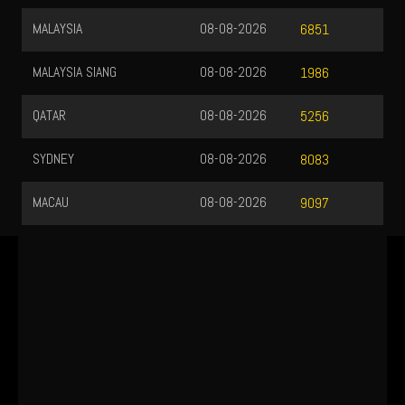
MALAYSIA
08-08-2026
6851
MALAYSIA SIANG
08-08-2026
1986
QATAR
08-08-2026
5256
SYDNEY
08-08-2026
8083
MACAU
08-08-2026
9097