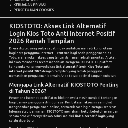
KEBIJAKAN PRIVASI
PERSETUJUAN COOKIES
KIOSTOTO: Akses Link Alternatif
Login Kios Toto Anti Internet Positif
2026 Ramah Tampilan
Di era digital yang serba cepat ini, aksesibilitas menjadi kunci utama
bagi para pengguna internet. Terutama bagi Anda penggemar Kios
Toto, menemukan akses yang lancar dan aman adalah prioritas. Artikel
ini akan membahas secara mendalam mengenai
KIOSTOTO
, platform
terkemuka yang menyediakan
link alternatif login Kios Toto anti
internet positif 2026
dengan tampilan yang ramah pengguna,
memastikan pengalaman bermain Anda tetap optimal tanpa hambatan.
Mengapa Link Alternatif KIOSTOTO Penting
di Tahun 2026?
Fenomena internet positif atau blokir nawala masih menjadi tantangan
bagi banyak pengguna di Indonesia. Pembatasan akses ini seringkali
menghambat pengalaman online, termasuk saat ingin mengakses situs
hiburan atau permainan.
KIOSTOTO
memahami betul kebutuhan ini dan
secara proaktif menyediakan solusi melalui
link alternatif login
yang
selalu diperbarui.