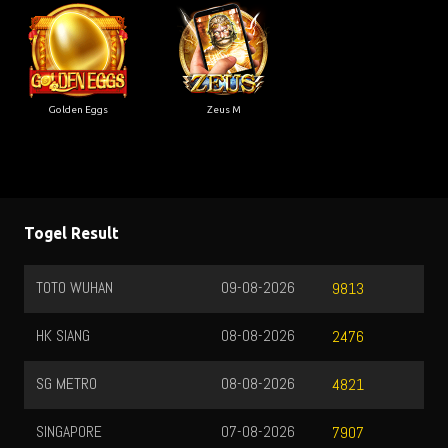
Golden Eggs
Zeus M
Togel Result
TOTO WUHAN
09-08-2026
9813
HK SIANG
08-08-2026
2476
SG METRO
08-08-2026
4821
SINGAPORE
07-08-2026
7907