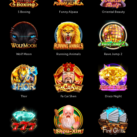
5 Boxing
Funny Alpaca
Oriental Beauty
Wolf Moon
Running Animals
Rave Jump 2
Thor
Fa Cai Shen
Disco Night