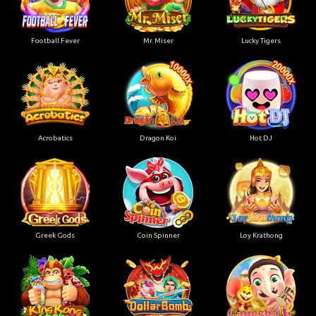
Football Fever
Mr. Miser
Lucky Tigers
Acrobatics
Dragon Koi
Hot DJ
Greek Gods
Coin Spinner
Loy Krathong