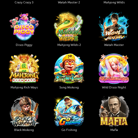
Crazy Crazy 3
Watah Master 2
Mahjong Wilds
Disco Piggy
Mahjong Wilds 2
Watah Master
Mahjong Rich Ways
Sung Wukong
Wild Disco Night
Black Wukong
Go Fishing
Mafia