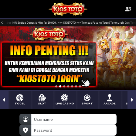
Min Rp. 50.000.- <<< KIOSTOTO >>> Tempat Pasang Togel Termurah Dan Terpercaya
Da
TOGEL
SLOT
LIVE CASINO
SPORT
ARCADE
SABU