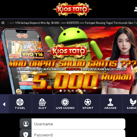
er 10% Setiap Deposit Min Rp. 50.000.- <<< KIOSTOTO >>> Tempat Pasang Togel Termurah Dan Terper
TOGEL
SLOT
LIVE CASINO
SPORT
ARCADE
SABU