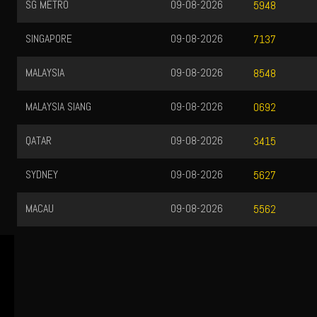
SG METRO
09-08-2026
5948
SINGAPORE
09-08-2026
7137
MALAYSIA
09-08-2026
8548
MALAYSIA SIANG
09-08-2026
0692
QATAR
09-08-2026
3415
SYDNEY
09-08-2026
5627
MACAU
09-08-2026
5562