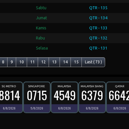
Sabtu
QTR - 135
Jumat
QTR - 134
Kamis
QTR - 133
Rabu
QTR - 132
Selasa
QTR - 131
8
9
10
11
12
13
14
15
Last ( 73 )
SG METRO
SINGAPORE
MALAYSIA
MALAYSIA SIANG
QATAR
8814
0715
4549
6379
664
6/8/2026
5/8/2026
6/8/2026
6/8/2026
6/8/2026