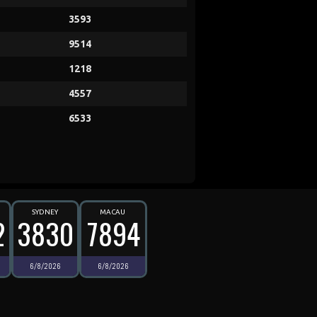
3593
9514
1218
4557
6533
SYDNEY
MACAU
2
3830
7894
6/8/2026
6/8/2026