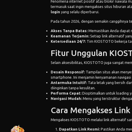
Fenomena internet positif atau blokir nawala 
termasuk saat ingin mengakses situs hiburan a
login
yang selalu diperbarui.
Pada tahun 2026, dengan semakin canggihnya 
Akses Tanpa Batas:
Memastikan Anda dapat ma
Keamanan Terjamin:
Setiap link alternatif ya
Ketersediaan 24/7:
Tim KIOSTOTO bekerja tanpa
Fitur Unggulan KIOS
Selain aksesibilitas, KIOSTOTO juga sangat me
Desain Responsif:
Tampilan situs akan menyes
smartphone. Ini menjamin kenyamanan navigasi
Antarmuka Intuitif:
Tata letak yang bersih d
diinginkan tanpa kesulitan.
Performa Cepat:
Dioptimalkan untuk loading y
Navigasi Mudah:
Menu yang terstruktur denga
Cara Mengakses Link 
Mengakses KIOSTOTO melalui link alternatif san
Dapatkan Link Resmi:
Pastikan Anda mend