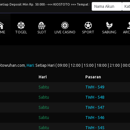
Deposit Min Rp. 50.000.- <<< KIOSTOTO >>> Tempat Pasang Togel Termurah Dan Te
ME
TOGEL
SLOT
LIVE CASINO
SPORT
SABUNG
ARC
towuhan.com
, Hari:
Setiap Hari ( 09:00 | 12:00 | 15:00 | 18:00 | 21:00 | 00:
Hari
Pasaran
Sabtu
TWH - 549
Sabtu
TWH - 548
Sabtu
TWH - 547
Sabtu
TWH - 546
Sabtu
TWH - 545