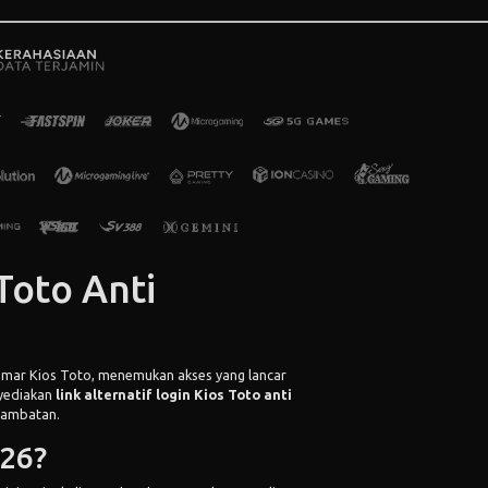
Toto Anti
ggemar Kios Toto, menemukan akses yang lancar
nyediakan
link alternatif login Kios Toto anti
hambatan.
026?