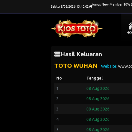
Dapatkan Bonus New Member 10% Setiap 
Sabtu 8/08/2026 13:40:03
HO
Hasil Keluaran
TOTO WUHAN
Website:
www.to
No
Tanggal
1
08 Aug 2026
2
08 Aug 2026
3
08 Aug 2026
4
08 Aug 2026
5
08 Aug 2026