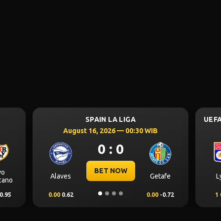
UALIFIERS
UEFA CHAMPIONS LEAGUE QUALIFIERS
 WIB
August 12, 2026 — 01:15 WIB
0 : 0
BET NOW
Slovan
Fenerbahce
Mjallby
Bratislava
0.5
0.87
0.5
0.83
-0.5
0.99