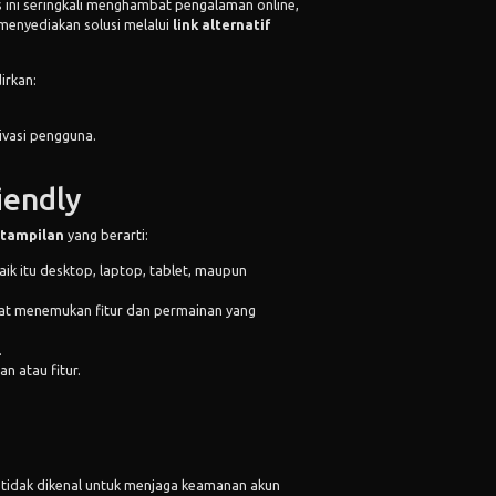
 ini seringkali menghambat pengalaman online,
menyediakan solusi melalui
link alternatif
irkan:
rivasi pengguna.
iendly
tampilan
yang berarti:
ik itu desktop, laptop, tablet, maupun
at menemukan fitur dan permainan yang
.
 atau fitur.
 tidak dikenal untuk menjaga keamanan akun