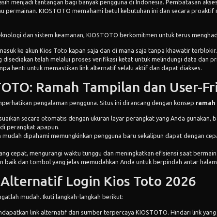
masih menjadi tantangan bagi banyak pengguna di Indonesia. Pembatasan akses
tau permainan.
KIOSTOTO
memahami betul kebutuhan ini dan secara proaktif 
teknologi dan sistem keamanan, KIOSTOTO berkomitmen untuk terus menghad
suk ke akun Kios Toto kapan saja dan di mana saja tanpa khawatir terblokir.
ng disediakan telah melalui proses verifikasi ketat untuk melindungi data dan p
 henti untuk memastikan link alternatif selalu aktif dan dapat diakses.
TOTO: Ramah Tampilan dan User-Fr
mperhatikan pengalaman pengguna. Situs ini dirancang dengan konsep
ramah 
uaikan secara otomatis dengan ukuran layar perangkat yang Anda gunakan, ba
 di perangkat apapun.
an mudah dipahami memungkinkan pengguna baru sekalipun dapat dengan cep
ang cepat, mengurangi waktu tunggu dan meningkatkan efisiensi saat bermain
n baik dan tombol yang jelas memudahkan Anda untuk berpindah antar halaman
Alternatif Login Kios Toto 2026
gatlah mudah. Ikuti langkah-langkah berikut:
apatkan link alternatif dari sumber terpercaya KIOSTOTO. Hindari link yang