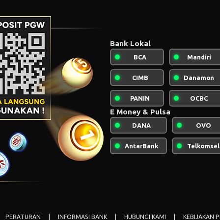
Bank Lokal
BCA
Mandiri
CIMB
Danamon
PANIN
OCBC
E Money & Pulsa
DANA
OVO
AntarBank
Telkomsel
PERATURAN
|
INFORMASI BANK
|
HUBUNGI KAMI
|
KEBIJAKAN P