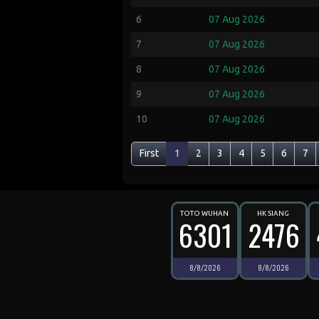
6
07 Aug 2026
7
07 Aug 2026
8
07 Aug 2026
9
07 Aug 2026
10
07 Aug 2026
First
1
2
3
4
5
6
7
TOTO WUHAN
HK SIANG
6301
2476
8/8/2026
8/8/2026