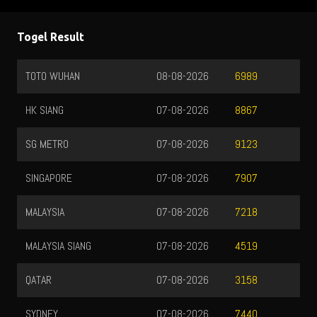
Togel Result
TOTO WUHAN
08-08-2026
6989
HK SIANG
07-08-2026
8867
SG METRO
07-08-2026
9123
SINGAPORE
07-08-2026
7907
MALAYSIA
07-08-2026
7218
MALAYSIA SIANG
07-08-2026
4519
QATAR
07-08-2026
3158
SYDNEY
07-08-2026
7440