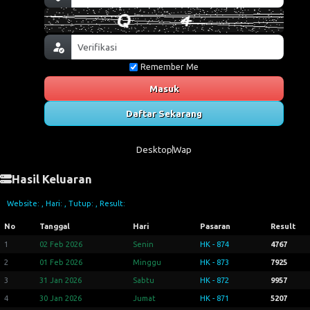
Remember Me
Masuk
Daftar Sekarang
Desktop
Wap
Hasil Keluaran
Website:
, Hari:
, Tutup:
, Result:
No
Tanggal
Hari
Pasaran
Result
1
02 Feb 2026
Senin
HK - 874
4767
2
01 Feb 2026
Minggu
HK - 873
7925
3
31 Jan 2026
Sabtu
HK - 872
9957
4
30 Jan 2026
Jumat
HK - 871
5207