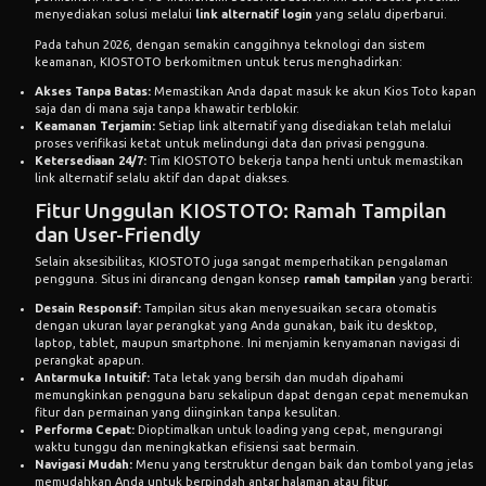
menyediakan solusi melalui
link alternatif login
yang selalu diperbarui.
Pada tahun 2026, dengan semakin canggihnya teknologi dan sistem
keamanan, KIOSTOTO berkomitmen untuk terus menghadirkan:
Akses Tanpa Batas:
Memastikan Anda dapat masuk ke akun Kios Toto kapan
saja dan di mana saja tanpa khawatir terblokir.
Keamanan Terjamin:
Setiap link alternatif yang disediakan telah melalui
proses verifikasi ketat untuk melindungi data dan privasi pengguna.
Ketersediaan 24/7:
Tim KIOSTOTO bekerja tanpa henti untuk memastikan
link alternatif selalu aktif dan dapat diakses.
Fitur Unggulan KIOSTOTO: Ramah Tampilan
dan User-Friendly
Selain aksesibilitas, KIOSTOTO juga sangat memperhatikan pengalaman
pengguna. Situs ini dirancang dengan konsep
ramah tampilan
yang berarti:
Desain Responsif:
Tampilan situs akan menyesuaikan secara otomatis
dengan ukuran layar perangkat yang Anda gunakan, baik itu desktop,
laptop, tablet, maupun smartphone. Ini menjamin kenyamanan navigasi di
perangkat apapun.
Antarmuka Intuitif:
Tata letak yang bersih dan mudah dipahami
memungkinkan pengguna baru sekalipun dapat dengan cepat menemukan
fitur dan permainan yang diinginkan tanpa kesulitan.
Performa Cepat:
Dioptimalkan untuk loading yang cepat, mengurangi
waktu tunggu dan meningkatkan efisiensi saat bermain.
Navigasi Mudah:
Menu yang terstruktur dengan baik dan tombol yang jelas
memudahkan Anda untuk berpindah antar halaman atau fitur.