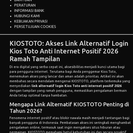
PERATURAN
INFORMASI BANK
HUBUNGI KAMI
KEBIJAKAN PRIVASI
PERSETUJUAN COOKIES
KIOSTOTO: Akses Link Alternatif Login
Kios Toto Anti Internet Positif 2026
Ramah Tampilan
Di era digital yang serba cepat ini, aksesibilitas menjadi kunci utama bagi
para pengguna internet. Terutama bagi Anda penggemar Kios Toto,
menemukan akses yang lancar dan aman adalah prioritas. Artikel ini akan
membahas secara mendalam mengenai
KIOSTOTO
, platform terkemuka yang
menyediakan
link alternatif login Kios Toto anti internet positif 2026
dengan tampilan yang ramah pengguna, memastikan pengalaman bermain
Anda tetap optimal tanpa hambatan.
Mengapa Link Alternatif KIOSTOTO Penting di
Tahun 2026?
Fenomena internet positif atau blokir nawala masih menjadi tantangan bagi
banyak pengguna di Indonesia. Pembatasan akses ini seringkali menghambat
pengalaman online, termasuk saat ingin mengakses situs hiburan atau
permainan.
KIOSTOTO
memahami betul kebutuhan ini dan secara proaktif