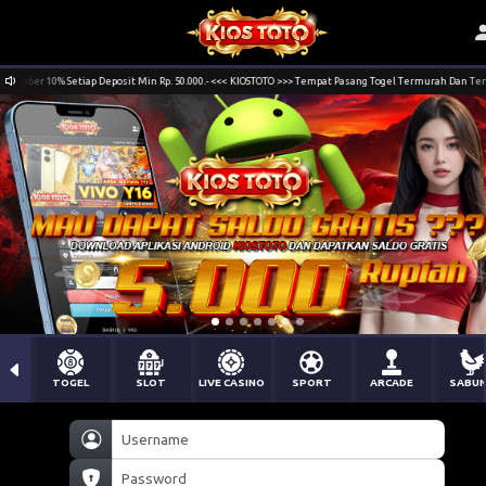
r 10% Setiap Deposit Min Rp. 50.000.- <<< KIOSTOTO >>> Tempat Pasang Togel Termurah Dan Terperc
TOGEL
SLOT
LIVE CASINO
SPORT
ARCADE
SABU