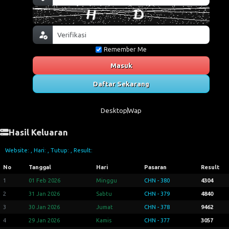
Remember Me
Masuk
Daftar Sekarang
Desktop
Wap
Hasil Keluaran
Website:
, Hari:
, Tutup:
, Result:
No
Tanggal
Hari
Pasaran
Result
1
01 Feb 2026
Minggu
CHN - 380
4304
2
31 Jan 2026
Sabtu
CHN - 379
4840
3
30 Jan 2026
Jumat
CHN - 378
9462
4
29 Jan 2026
Kamis
CHN - 377
3057