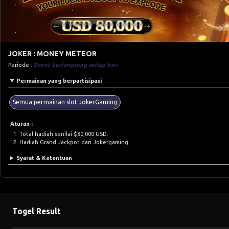
JOKER : MONEY METEOR
Periode :
Event berlangsung setiap hari
Permainan yang berpartisipasi
Semua permainan slot JokerGaming
Aturan :
Total hadiah senilai $80,000 USD.
Hadiah Grand Jackpot dari Jokergaming.
Syarat & Ketentuan
Togel Result