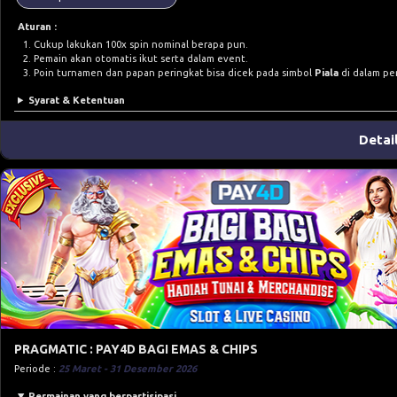
Aturan :
Cukup lakukan 100x spin nominal berapa pun.
Pemain akan otomatis ikut serta dalam event.
Poin turnamen dan papan peringkat bisa dicek pada simbol
Piala
di dalam pe
Syarat & Ketentuan
Detai
PRAGMATIC : PAY4D BAGI EMAS & CHIPS
Periode :
25 Maret - 31 Desember 2026
Permainan yang berpartisipasi