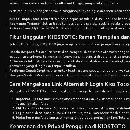
menyediakan solusi melalui
link alternatif login
yang selalu diperbarui.
Pada tahun 2026, dengan semakin canggihnya teknologi dan sistem keamana
Akses Tanpa Batas:
Memastikan Anda dapat masuk ke akun Kios Toto kapan saj
Keamanan Terjamin:
Setiap link alternatif yang disediakan telah melalui pros
Ketersediaan 24/7:
Tim KIOSTOTO bekerja tanpa henti untuk memastikan link al
Fitur Unggulan KIOSTOTO: Ramah Tampilan dan 
Selain aksesibilitas, KIOSTOTO juga sangat memperhatikan pengalaman pengg
Desain Responsif:
Tampilan situs akan menyesuaikan secara otomatis dengan u
maupun smartphone. Ini menjamin kenyamanan navigasi di perangkat apapun.
Antarmuka Intuitif:
Tata letak yang bersih dan mudah dipahami memungkink
permainan yang diinginkan tanpa kesulitan.
Performa Cepat:
Dioptimalkan untuk loading yang cepat, mengurangi waktu 
Navigasi Mudah:
Menu yang terstruktur dengan baik dan tombol yang jelas m
Cara Mengakses Link Alternatif Login Kios Toto
Mengakses KIOSTOTO melalui link alternatif sangatlah mudah. Ikuti langkah-l
Dapatkan Link Resmi:
Pastikan Anda mendapatkan link alternatif dari su
keamanan akun Anda.
Klik Link:
Buka browser Anda dan masukkan link alternatif yang telah An
Login:
Setelah halaman KIOSTOTO terbuka, masukkan
username
dan
pass
Mulai Bermain:
Anda kini siap menikmati berbagai permainan Kios Toto t
Keamanan dan Privasi Pengguna di KIOSTOTO