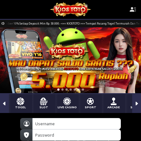
10% Setiap Deposit Min Rp. 50.000.- <<< KIOSTOTO >>> Tempat Pasang Togel Termurah Dan Terpercay
TOGEL
SLOT
LIVE CASINO
SPORT
ARCADE
SABU