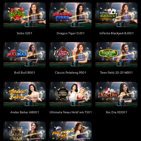
Sicbo S201
Dragon Tiger D201
Infinite Blackjack BJ001
Bull Bull B001
Classic Pokdeng P001
Teen Patti 20-20 W001
Andar Bahar AB001
Ultimate Texas Hold'em T501
Xoc Dia XD001